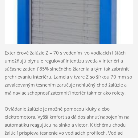
Exteriérové žalúzie Z – 70 s vedením vo vodiacich lištách
umožňujú plynule regulovať intentizu svetla v interiéri a
súčasne zatieniť 85% slnečného žiarenia a tým tak zabrániť
prehrievaniu interiéru. Lamela v tvare Z so šírkou 70 mm so
zavalcovaným tesnením zaručuje nehlučný chod žalúzie a
má naviac schopnosť zatemniť interiér takmer ako rolety.
Ovládanie žalúzie je možné pomocou kľuky alebo
elektromotora. Vyšší kmfort sa dá dosiahnuť napojením na
automatiku reagujúcu na slnko a vietor. K tichému chodu
žalúcií prispieva tesnenie vo vodiacich profiloch. Vodiaci