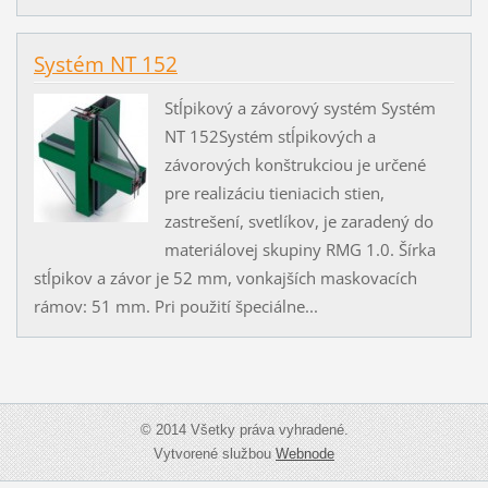
Systém NT 152
Stĺpikový a závorový systém Systém
NT 152Systém stĺpikových a
závorových konštrukciou je určené
pre realizáciu tieniacich stien,
zastrešení, svetlíkov, je zaradený do
materiálovej skupiny RMG 1.0. Šírka
stĺpikov a závor je 52 mm, vonkajších maskovacích
rámov: 51 mm. Pri použití špeciálne...
© 2014 Všetky práva vyhradené.
Vytvorené službou
Webnode