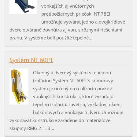
vonkajších aj vnútorných
protipožiarnych priečok. NT 78EI
umožňuje vytvárať jedno a dvojkrídlové
dvere otvárané dovnútra aj von, s rôznymi riešeniami
prahu. V systéme boli použité tepelné...
Systém NT 60PT
Okenný a dverový systém s tepelnou
izoláciou Systém NT 60PT3-komorový
systém je určený na realizáciu prvkov
vonkajších konštrukcií, ktoré vyžadujú
tepelnú izoláciu: závetria, výkladov, okien,
balkónových a vonkajších dverí. Umožňuje
vykonávať konštrukcie zaradené do materiálovej
skupiny RMG 2.1. 3...