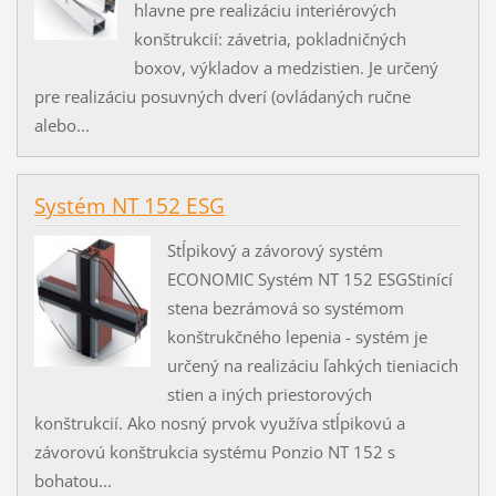
hlavne pre realizáciu interiérových
konštrukcií: závetria, pokladničných
boxov, výkladov a medzistien. Je určený
pre realizáciu posuvných dverí (ovládaných ručne
alebo...
Systém NT 152 ESG
Stĺpikový a závorový systém
ECONOMIC Systém NT 152 ESGStinící
stena bezrámová so systémom
konštrukčného lepenia - systém je
určený na realizáciu ľahkých tieniacich
stien a iných priestorových
konštrukcií. Ako nosný prvok využíva stĺpikovú a
závorovú konštrukcia systému Ponzio NT 152 s
bohatou...