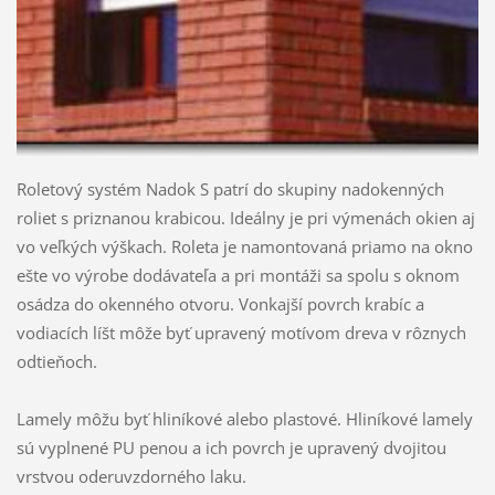
Roletový systém Nadok S patrí do skupiny nadokenných
roliet s priznanou krabicou. Ideálny je pri výmenách okien aj
vo veľkých výškach. Roleta je namontovaná priamo na okno
ešte vo výrobe dodávateľa a pri montáži sa spolu s oknom
osádza do okenného otvoru. Vonkajší povrch krabíc a
vodiacích líšt môže byť upravený motívom dreva v rôznych
odtieňoch.
Lamely môžu byť hliníkové alebo plastové. Hliníkové lamely
sú vyplnené PU penou a ich povrch je upravený dvojitou
vrstvou oderuvzdorného laku.