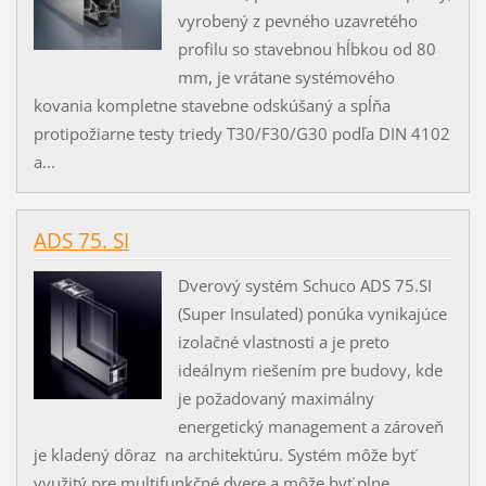
vyrobený z pevného uzavretého
profilu so stavebnou hĺbkou od 80
mm, je vrátane systémového
kovania kompletne stavebne odskúšaný a spĺňa
protipožiarne testy triedy T30/F30/G30 podľa DIN 4102
a...
ADS 75. SI
Dverový systém Schuco ADS 75.SI
(Super Insulated) ponúka vynikajúce
izolačné vlastnosti a je preto
ideálnym riešením pre budovy, kde
je požadovaný maximálny
energetický management a zároveň
je kladený dôraz na architektúru. Systém môže byť
využitý pre multifunkčné dvere a môže byť plne...