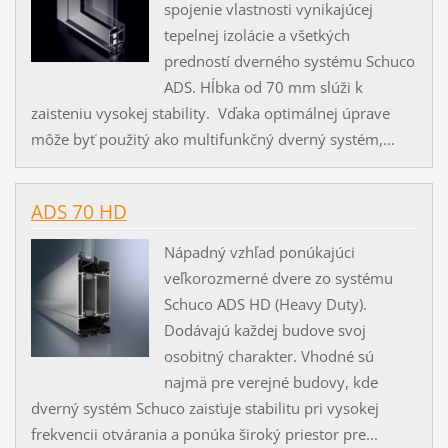
spojenie vlastnosti vynikajúcej
tepelnej izolácie a všetkých
predností dverného systému Schuco
ADS. Hĺbka od 70 mm slúži k
zaisteniu vysokej stability. Vďaka optimálnej úprave
môže byť použitý ako multifunkčný dverný systém,...
ADS 70 HD
Nápadný vzhľad ponúkajúci
veľkorozmerné dvere zo systému
Schuco ADS HD (Heavy Duty).
Dodávajú každej budove svoj
osobitný charakter. Vhodné sú
najmä pre verejné budovy, kde
dverný systém Schuco zaisťuje stabilitu pri vysokej
frekvencii otvárania a ponúka široký priestor pre...