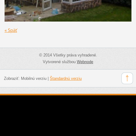
« Späť
© 2014 Všetky práva vyhradené.
Vytvorené službou
Webnode
Zobraziť:
Mobilnú verziu
|
Štandardnú verziu