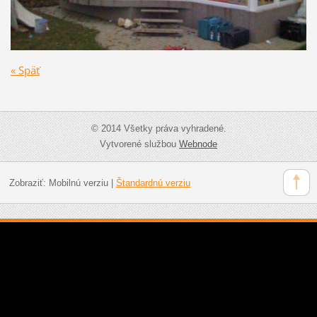
« Späť
© 2014 Všetky práva vyhradené.
Vytvorené službou
Webnode
Zobraziť:
Mobilnú verziu
|
Štandardnú verziu