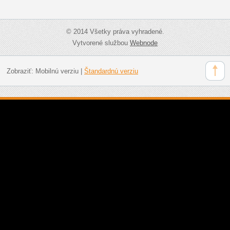
© 2014 Všetky práva vyhradené.
Vytvorené službou
Webnode
Zobraziť:
Mobilnú verziu
|
Štandardnú verziu